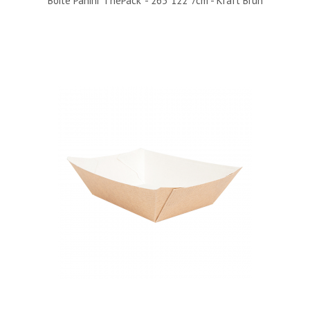
Boite Panini 'ThePack' - 265*122*7cm - Kraft Brun