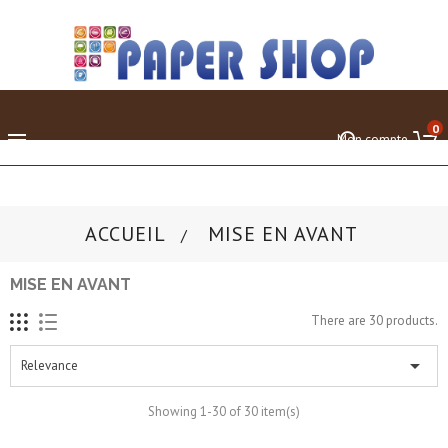
0

Mon compte
ACCUEIL
MISE EN AVANT
MISE EN AVANT
There are 30 products.

Relevance
Showing 1-30 of 30 item(s)