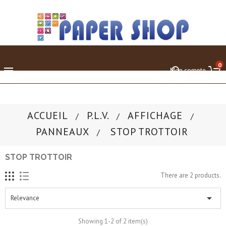
0

Mon compte
ACCUEIL
P.L.V.
AFFICHAGE
PANNEAUX
STOP TROTTOIR
STOP TROTTOIR
There are 2 products.

Relevance
Showing 1-2 of 2 item(s)