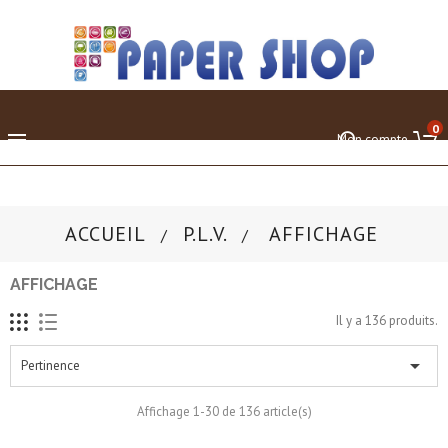
0

Mon compte
ACCUEIL
P.L.V.
AFFICHAGE
AFFICHAGE
Il y a 136 produits.

Pertinence
Affichage 1-30 de 136 article(s)