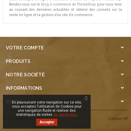
Rendez-vous sur le
blog e-commerce de PrestaShop
pour vous tenir
au courant des dernières actualités et obtenir des conseils sur la
vente en ligne et la gestion d'un site d'e-commerce.
VOTRE COMPTE

PRODUITS

NOTRE SOCIÉTÉ

INFORMATIONS

SOCIAL

En poursuivant votre navigation sur ce site,
vous acceptez l'utilisation de Cookies pour
une navigation fluide et réaliser des
statistiques de visites.
En savoir plus.
© 2026 - New Paper Shop
Création SIP
Accepter