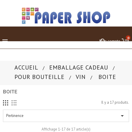
0

Mon compte
ACCUEIL
EMBALLAGE CADEAU
POUR BOUTEILLE
VIN
BOITE
BOITE
Il y a 17 produits.

Pertinence
Affichage 1-17 de 17 article(s)