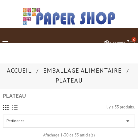
0

Mon compte
ACCUEIL
EMBALLAGE ALIMENTAIRE
PLATEAU
PLATEAU
Il y a 33 produits.

Pertinence
Affichage 1-30 de 33 article(s)