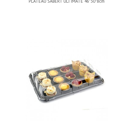
PLATEAU SABERT ULTIMATE 46*30*8cm