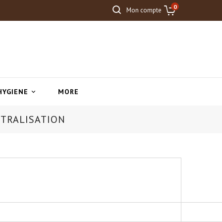
0
Mon compte
HYGIENE
MORE

TRALISATION