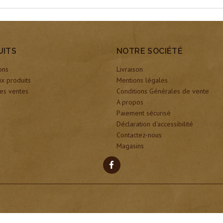
UITS
NOTRE SOCIÉTÉ
ons
Livraison
x produits
Mentions légales
es ventes
Conditions Générales de vente
A propos
Paiement sécurisé
Déclaration d'accessibilité
Contactez-nous
Magasins