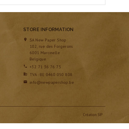
STORE INFORMATION
SA New Paper Shop

102, rue des Forgerons
6001 Marcinelle
Belgique
+32 71 36 76 75

TVA : BE 0460 050 808

info@newpapershop.be

Création SIP