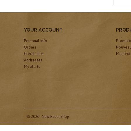
YOUR ACCOUNT
PROD
Personal info
Promoti
Orders
Nouveau
Credit slips
Meilleur
Addresses
My alerts
© 2026 - New Paper Shop