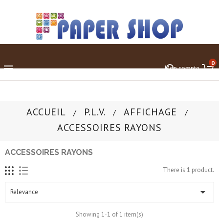
0

Mon compte
ACCUEIL
P.L.V.
AFFICHAGE
ACCESSOIRES RAYONS
ACCESSOIRES RAYONS
There is 1 product.

Relevance
Showing 1-1 of 1 item(s)