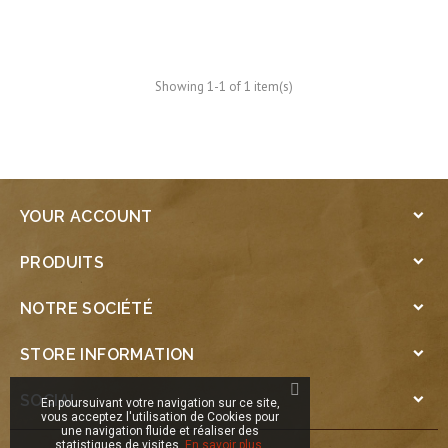
Showing 1-1 of 1 item(s)
YOUR ACCOUNT

PRODUITS

NOTRE SOCIÉTÉ

STORE INFORMATION

SOCIAL

En poursuivant votre navigation sur ce site,
vous acceptez l'utilisation de Cookies pour
une navigation fluide et réaliser des
statistiques de visites.
En savoir plus.