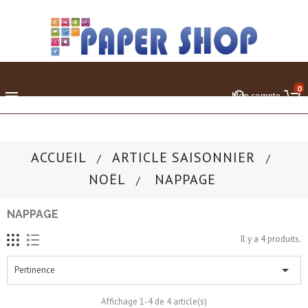
0

Mon compte
ACCUEIL
ARTICLE SAISONNIER
NOËL
NAPPAGE
NAPPAGE
Il y a 4 produits.

Pertinence
Affichage 1-4 de 4 article(s)