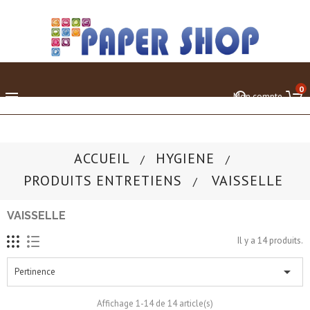
0

Mon compte
ACCUEIL
HYGIENE
PRODUITS ENTRETIENS
VAISSELLE
VAISSELLE
Il y a 14 produits.

Pertinence
Affichage 1-14 de 14 article(s)