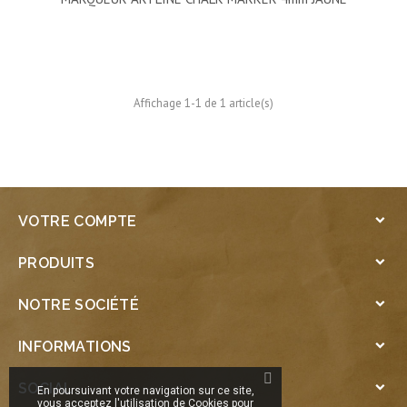
Affichage 1-1 de 1 article(s)
VOTRE COMPTE

PRODUITS

NOTRE SOCIÉTÉ

INFORMATIONS

SOCIAL

En poursuivant votre navigation sur ce site,
vous acceptez l'utilisation de Cookies pour