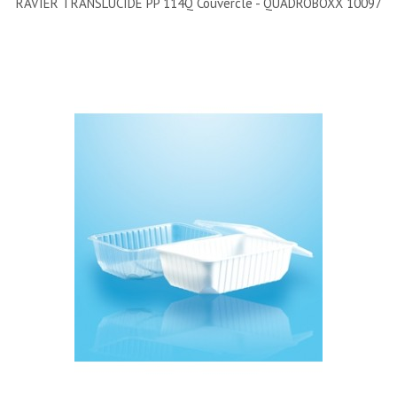
RAVIER TRANSLUCIDE PP 114Q Couvercle - QUADROBOXX 10097