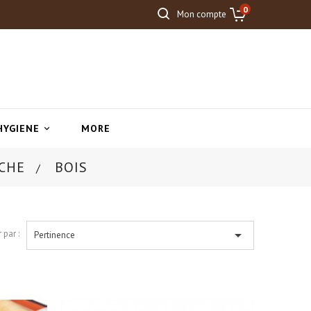
0
Mon compte
HYGIENE
MORE

CHE
BOIS

 par :
Pertinence