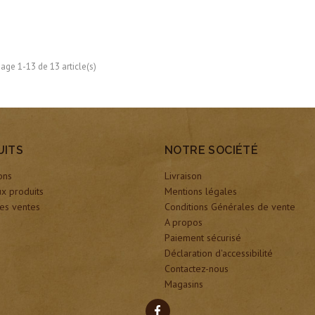
hage 1-13 de 13 article(s)
UITS
NOTRE SOCIÉTÉ
ons
Livraison
x produits
Mentions légales
es ventes
Conditions Générales de vente
A propos
Paiement sécurisé
Déclaration d'accessibilité
Contactez-nous
Magasins